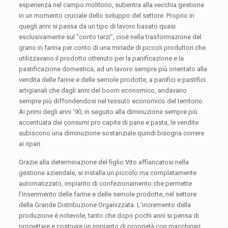
esperienza nel campo molitorio, subentra alla vecchia gestione
in un momento cruciale dello sviluppo del settore. Proprio in
quegli anni si passa da un tipo di lavoro basato quasi
esclusivamente sul “conto terzi”, cioè nella trasformazione del
grano in farina per conto di una miriade di piccoli produttori che
utilizzavano il prodotto ottenuto per la panificazione e la
pastificazione domestica, ad un lavoro sempre più orientato alla
vendita delle farine e delle semole prodotte, a panifici e pastifici
artigianali che dagli anni del boom economico, andavano
sempre più diffondendosi nel tessuto economico del territorio.
Ai primi degli anni ’90, in seguito alla diminuzione sempre più
accentuata dei consumi pro capite di pane e pasta, le vendite
subiscono una diminuzione sostanziale quindi bisogna correre
ai ripari.
Grazie alla determinazione del figlio Vito affiancatosi nella
gestione aziendale, si installa un piccolo ma completamente
automatizzato, impianto di confezionamento che permette
l’inserimento delle farine e delle semole prodotte, nel settore
della Grande Distribuzione Organizzata. L’incremento della
produzione è notevole, tanto che dopo pochi anni si pensa di
progettare e costruire un impianto di proprietà con macchinari