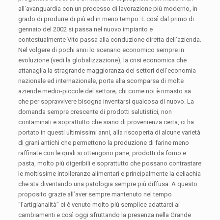
all’avanguardia con un processo di lavorazione più moderno, in
grado di produrre di più ed in meno tempo. E così dal primo di
gennaio del 2002 si passa nel nuovo impianto e
contestualmente Vito passa alla conduzione diretta dell’azienda.
Nel volgere di pochi anni lo scenario economico sempre in
evoluzione (vedi la globalizzazione), la crisi economica che
attanaglia la stragrande maggioranza dei settori dell’economia
nazionale ed internazionale, porta alla scomparsa di molte
aziende medio-piccole del settore; chi come noi è rimasto sa
che per sopravvivere bisogna inventarsi qualcosa di nuovo. La
domanda sempre crescente di prodotti salutistici, non
contaminati e soprattutto che siano di provenienza certa, ci ha
portato in questi ultimissimi anni, alla riscoperta di alcune varietà
di grani antichi che permettono la produzione di farine meno
raffinate con le quali si ottengono pane, prodotti da forno e
pasta, molto più digeribili e soprattutto che possano contrastare
le moltissime intolleranze alimentari e principalmente la celiachia
che sta diventando una patologia sempre più diffusa. A questo
proposito grazie all’aver sempre mantenuto nel tempo
“l’artigianalità” ci è venuto molto più semplice adattarci ai
cambiamenti e così oggi sfruttando la presenza nella Grande